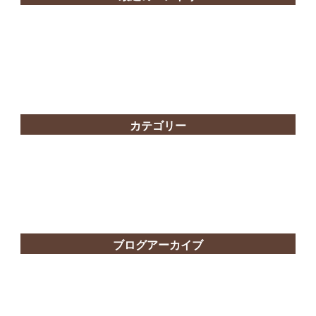
08/7
8月のお知らせ〜広島の精肉店は花本商店〜
07/31
お中元は肉の花本〜広島の精肉店は花本商店〜
07/30
プレミアムオードブル～広島の精肉店は花本商店～
07/25
夏のはじまりはじまり〜広島の精肉店は花本商店〜
07/22
牛肉重〜広島のお弁当屋さんは花本商店〜
カテゴリー
ブログ
(685)
・
未分類
(9)
・
スタッフブログ
(186)
・
お知らせ
(496)
・
お客様の声
(19)
ブログアーカイブ
・
2026年8月
(1)
・
2026年7月
(10)
・
2026年6月
(9)
・
2026年5月
(7)
・
2026年4月
(4)