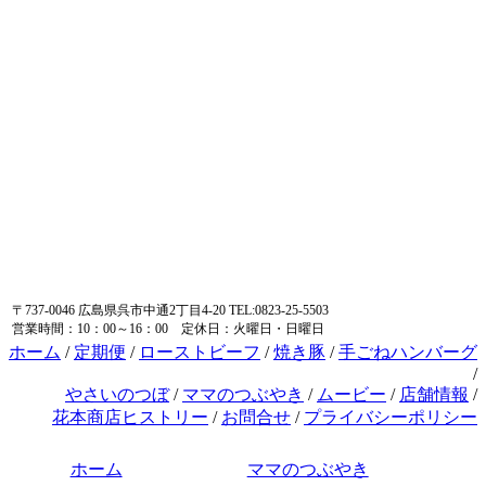
〒737-0046 広島県呉市中通2丁目4-20 TEL:0823-25-5503
営業時間：10：00～16：00 定休日：火曜日・日曜日
ホーム
/
定期便
/
ローストビーフ
/
焼き豚
/
手ごねハンバーグ
/
やさいのつぼ
/
ママのつぶやき
/
ムービー
/
店舗情報
/
花本商店ヒストリー
/
お問合せ
/
プライバシーポリシー
ホーム
ママのつぶやき