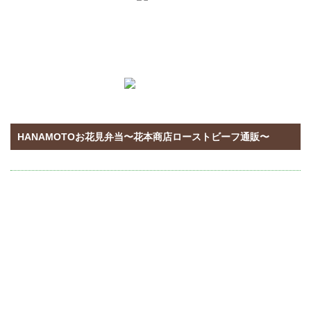
ホーム
>
ブログ
>HANAMOTOお花見弁当〜花本商店ローストビ
ーフ通販〜
HANAMOTOお花見弁当〜花本商店ローストビーフ通販〜
投稿日：2021.04.5
創業70年の花本商店はローストビーフをはじめ
とし 

ハンバーグや焼豚、万能たれも販売しておりま