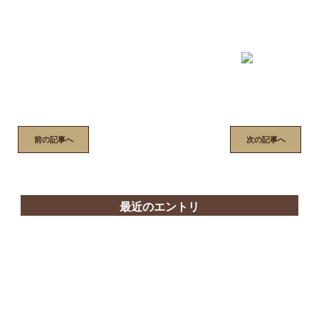
前の記事へ
次の記事へ
最近のエントリ
07/31
お中元は肉の花本〜広島の精肉店は花本商店〜
07/30
プレミアムオードブル～広島の精肉店は花本商店～
07/25
夏のはじまりはじまり〜広島の精肉店は花本商店〜
07/22
牛肉重〜広島のお弁当屋さんは花本商店〜
07/19
土用の丑の日〜広島の精肉店は花本商店〜