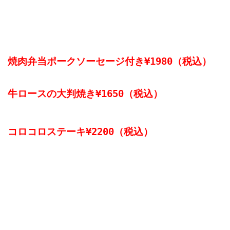
で
従業員の方への手土産として
焼肉弁当ポークソーセージ付き¥1980（税込）
牛ロースの大判焼き¥1650（税込）
コロコロステーキ¥2200（税込）
（写真を撮り忘れました、、、、、汗）

の注文を立て続けに頂きました。
そして、ソースカツ弁当¥550（税込）

がとんかつボリュームアップしました。
