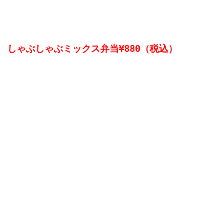
その他、

しゃぶしゃぶミックス弁当¥880（税込）
おかずの下にご飯が入っています。
花本商店台所　電話0823-25-5577
皆様のご注文をお待ちしております。

ランチやピクニックのお弁当に花本のお弁当
を！！
