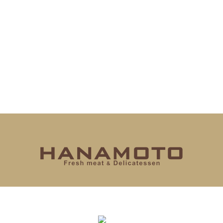
ホーム
定期便
ローストビーフ
焼き豚
手ごねハンバーグ
やさいのつぼ
ママのつぶやき
ムービー
店舗情報
花本商店ヒストリー
お問合せ
プライバシーポリシー
通販サイト