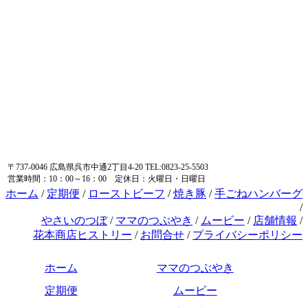
〒737-0046 広島県呉市中通2丁目4-20 TEL:0823-25-5503
営業時間：10：00～16：00 定休日：火曜日・日曜日
ホーム
/
定期便
/
ローストビーフ
/
焼き豚
/
手ごねハンバーグ
/
やさいのつぼ
/
ママのつぶやき
/
ムービー
/
店舗情報
/
花本商店ヒストリー
/
お問合せ
/
プライバシーポリシー
ホーム
ママのつぶやき
定期便
ムービー