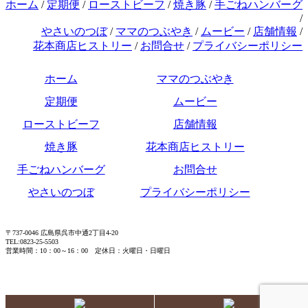
ホーム
/
定期便
/
ローストビーフ
/
焼き豚
/
手ごねハンバーグ
/
やさいのつぼ
/
ママのつぶやき
/
ムービー
/
店舗情報
/
花本商店ヒストリー
/
お問合せ
/
プライバシーポリシー
ホーム
ママのつぶやき
定期便
ムービー
ローストビーフ
店舗情報
焼き豚
花本商店ヒストリー
手ごねハンバーグ
お問合せ
やさいのつぼ
プライバシーポリシー
〒737-0046 広島県呉市中通2丁目4-20
TEL:0823-25-5503
営業時間：10：00～16：00 定休日：火曜日・日曜日