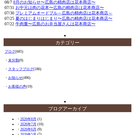
08/7
8月のお知らせ〜広島の精肉店は花本商店〜
07/31
お中元は肉の花本〜広島の精肉店は花本商店〜
07/30
プレミアムオードブル～広島の精肉店は花本商店～
07/25
夏のはじまりはじまり〜広島の精肉店は花本商店〜
07/22
牛肉重〜広島のお弁当屋さんは花本商店〜
カテゴリー
ブログ
(685)
・
未分類
(9)
・
スタッフブログ
(186)
・
お知らせ
(496)
・
お客様の声
(19)
ブログアーカイブ
・
2026年8月
(1)
・
2026年7月
(10)
・
2026年6月
(9)
・
2026年5月
(7)