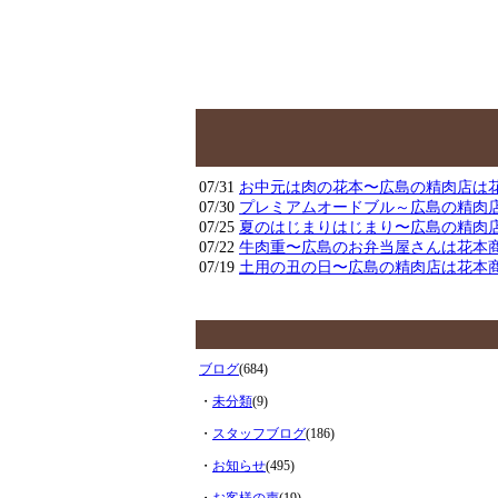
07/31
お中元は肉の花本〜広島の精肉店は
07/30
プレミアムオードブル～広島の精肉
07/25
夏のはじまりはじまり〜広島の精肉
07/22
牛肉重〜広島のお弁当屋さんは花本
07/19
土用の丑の日〜広島の精肉店は花本
ブログ
(684)
・
未分類
(9)
・
スタッフブログ
(186)
・
お知らせ
(495)
・
お客様の声
(19)