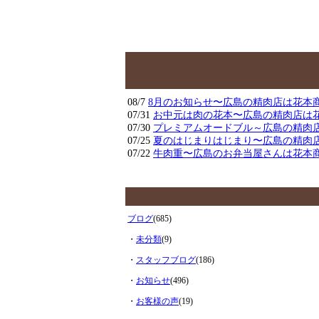
08/7
8月のお知らせ〜広島の精肉店は花本
07/31
お中元は肉の花本〜広島の精肉店は
07/30
プレミアムオードブル～広島の精肉
07/25
夏のはじまりはじまり〜広島の精肉
07/22
牛肉重〜広島のお弁当屋さんは花本
ブログ
(685)
・
未分類
(9)
・
スタッフブログ
(186)
・
お知らせ
(496)
・
お客様の声
(19)