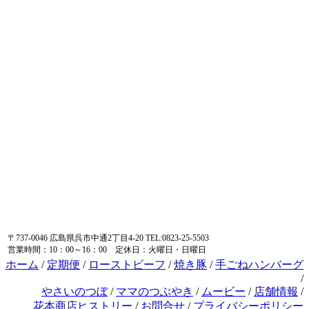
〒737-0046 広島県呉市中通2丁目4-20 TEL:0823-25-5503
営業時間：10：00～16：00 定休日：火曜日・日曜日
ホーム
/
定期便
/
ローストビーフ
/
焼き豚
/
手ごねハンバーグ
/
やさいのつぼ
/
ママのつぶやき
/
ムービー
/
店舗情報
/
花本商店ヒストリー
/
お問合せ
/
プライバシーポリシー